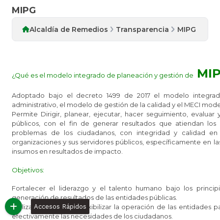
MIPG
Alcaldía de Remedios
Transparencia
MIPG
MI
¿Qué es el modelo integrado de planeación y gestión de​
Ado
ptado bajo el decreto 1499 de 2017 el modelo integra
administrativo, el modelo de gestión de la calidad y el MECI mode
Permite Dirigir, planear, ejecutar, hacer seguimiento, evaluar
públicos, con el fin de generar resultados que atiendan los
problemas de los ciudadanos, con integridad y calidad en e
organizaciones y sus servidores públicos, específicamente en la
insumos en resultados de impacto.
Objetivos:
Fortalecer el liderazgo y el talento humano bajo los princi
generación de resultados de las entidades públicas.
Agilizar, simplificar y flexibilizar la operación de las entidade
Accesos Rápidos
efectivamente las necesidades de los ciudadanos.