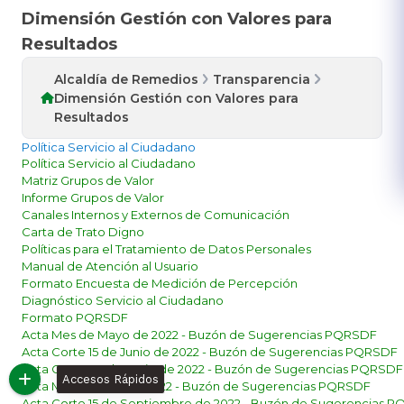
Dimensión Gestión con Valores para
Resultados
Alcaldía de Remedios
Transparencia
Dimensión Gestión con Valores para
Resultados
​Política Servicio al Ciudadano
​Política Servicio al Ciudadano
Matriz Grupos de Valor​
Informe Grupos de Valor
Canales Internos y Externos de Comunicación​
Carta de Trato Digno​
Políticas para el Tratamiento de Datos Personales
Manual de Atención al Usuario
Formato Encuesta de Medición de Percepción
Diagnóstico Servicio al Ciudadano​
Formato PQRSDF​
Acta Mes de Mayo de 2022 - Buzón de Sugerencias PQRSDF​​​
Acta Corte 15 de Junio de 2022 - Buzón de Sugerencias PQRSDF​​​
Acta Corte 30 de Junio de 2022 - Buzón de Sugerenc​​ias PQRSDF​​​
Accesos Rápidos
Acta Mes de Julio​ de 2022 - Buzón de Sugerencias PQRSDF
Acta Corte 15 de Septiembre de 2022 - Buzón de Sugerencias 