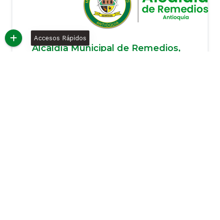
Accesos Rápidos
Alcaldía Municipal de Remedios,
Antioquia
Dirección: Calle 10 # 9-62, Centro
Administrativo Municipal (CAM).
Código Postal: 052820
Horario de atención: Lunes a Jueves 7:00
a.m.- 12:00 m / 2:00 p.m. - 6:00 p.m. y
Viernes 7:00 a.m.- 12:00 m / 2:00 p.m. - 5:00
p.
Teléfono conmutador: +57 (604) 322 2867
Línea gratuita: +57 (604) 322 2867
Correo institucional:
contactenos@remedios-antioquia.gov.co
Correo de Notificaciones Judiciales:
notificacionjudicial@remedios-
antioquia.gov.co