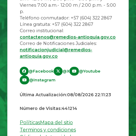
Viernes 7:00 a.m.- 12:00 m / 2:00 p.m. - 5:00
p.
Teléfono conmutador: +57 (604) 322 2867
Línea gratuita: +57 (604) 322 2867
Correo institucional:
contactenos@remedios-antioquia.gov.co
Correo de Notificaciones Judiciales:
notificacionjudicial@remedios-
antioquia.gov.co
@Facebook
@X
@Youtube
@Instagram
Última Actualización:
08/08/2026 22:11:23
Número de Visitas:
441214
Políticas
Mapa del sitio
Terminos y condiciones