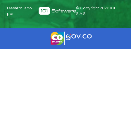
Desarrollado
© Copyright
2026
101
por:
S.A.S.