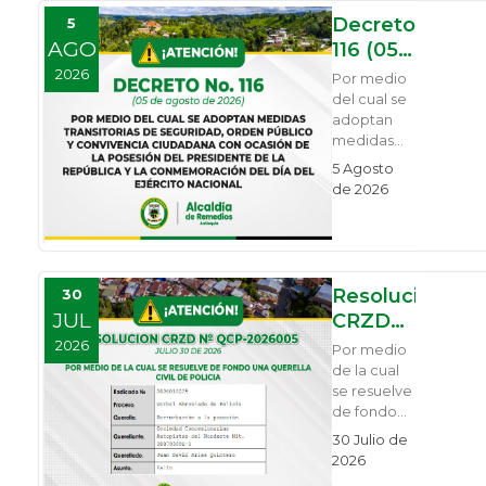
Decreto
5
AGO
116 (05
de
2026
Por medio
agosto
del cual se
adoptan
de
medidas
2026)
transitorias
5 Agosto
de
de 2026
seguridad,
orden
público y
convivencia
ciudadana
Resolución
30
con
JUL
CRZD
ocasión de
QCP
2026
la posesión
Por medio
del
2026005
de la cual
Presidente
se resuelve
(30 de
de la
de fondo
julio de
República y
una
30 Julio de
2026)
la
Querella
2026
conmemoración
Cicil de