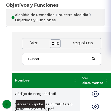
Objetivos y Funciones
Alcaldía de Remedios
Nuestra Alcaldía
Objetivos y Funciones
Ver
registros
10
Buscar
Ver
Nombre
documento
Código de Integridad.pdf
Manual de Funciones DECRETO 073
Accesos Rápidos
(10 de Junio de 2019).pdf