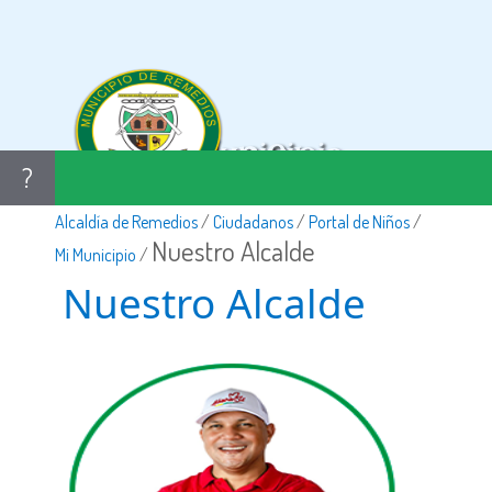
Mi Municipio
?
ALCALDÍA DE REMEDIOS
Alcaldía de Remedios
/
Ciudadanos
/
Portal de Niños
/
Nuestro Alcalde
Mi Municipio
/
Nuestro Alcalde​