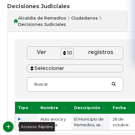
Decisiones Judiciales
Alcaldía de Remedios
Ciudadanos
Decisiones Judiciales
Ver
registros
10
Seleccionar
Buscar
Tipo
Nombre
Descripción
Fecha
Auto avoca y
El Municipio de
26 de
pdf
acumula
Remedios, se
octubre
Accesos Rápidos
conocimiento
permite
de 2020